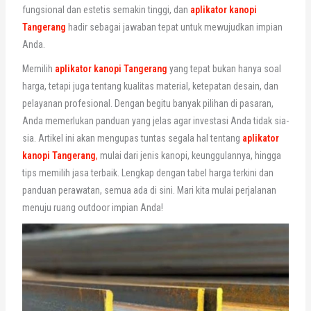
fungsional dan estetis semakin tinggi, dan
aplikator kanopi
Tangerang
hadir sebagai jawaban tepat untuk mewujudkan impian
Anda.
Memilih
aplikator kanopi Tangerang
yang tepat bukan hanya soal
harga, tetapi juga tentang kualitas material, ketepatan desain, dan
pelayanan profesional. Dengan begitu banyak pilihan di pasaran,
Anda memerlukan panduan yang jelas agar investasi Anda tidak sia-
sia. Artikel ini akan mengupas tuntas segala hal tentang
aplikator
kanopi Tangerang
,
mulai dari jenis kanopi, keunggulannya, hingga
tips memilih jasa terbaik. Lengkap dengan tabel harga terkini dan
panduan perawatan, semua ada di sini. Mari kita mulai perjalanan
menuju ruang outdoor impian Anda!