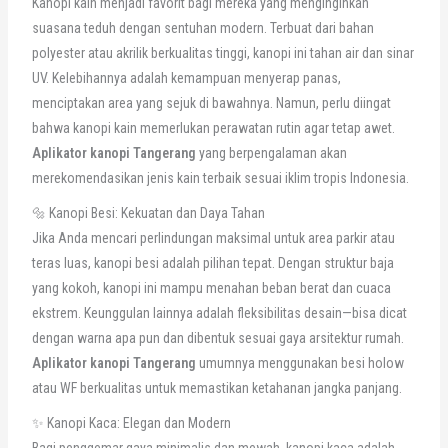
Kanopi kain menjadi favorit bagi mereka yang menginginkan
suasana teduh dengan sentuhan modern. Terbuat dari bahan
polyester atau akrilik berkualitas tinggi, kanopi ini tahan air dan sinar
UV. Kelebihannya adalah kemampuan menyerap panas,
menciptakan area yang sejuk di bawahnya. Namun, perlu diingat
bahwa kanopi kain memerlukan perawatan rutin agar tetap awet.
Aplikator kanopi Tangerang
yang berpengalaman akan
merekomendasikan jenis kain terbaik sesuai iklim tropis Indonesia.
🔩 Kanopi Besi: Kekuatan dan Daya Tahan
Jika Anda mencari perlindungan maksimal untuk area parkir atau
teras luas, kanopi besi adalah pilihan tepat. Dengan struktur baja
yang kokoh, kanopi ini mampu menahan beban berat dan cuaca
ekstrem. Keunggulan lainnya adalah fleksibilitas desain—bisa dicat
dengan warna apa pun dan dibentuk sesuai gaya arsitektur rumah.
Aplikator kanopi Tangerang
umumnya menggunakan besi holow
atau WF berkualitas untuk memastikan ketahanan jangka panjang.
✨ Kanopi Kaca: Elegan dan Modern