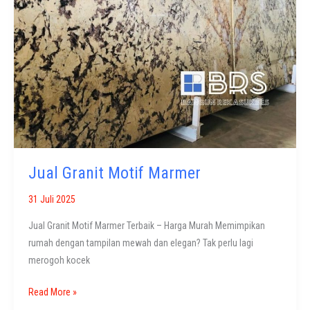
Jual Granit Motif Marmer
31 Juli 2025
Jual Granit Motif Marmer Terbaik – Harga Murah Memimpikan
rumah dengan tampilan mewah dan elegan? Tak perlu lagi
merogoh kocek
Jual
Read More »
Granit