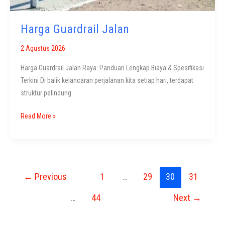
Harga Guardrail Jalan
2 Agustus 2026
Harga Guardrail Jalan Raya: Panduan Lengkap Biaya & Spesifikasi
Terkini Di balik kelancaran perjalanan kita setiap hari, terdapat
struktur pelindung
Harga
Read More »
Guardrail
Jalan
←
Previous
1
…
29
30
31
…
44
Next
→