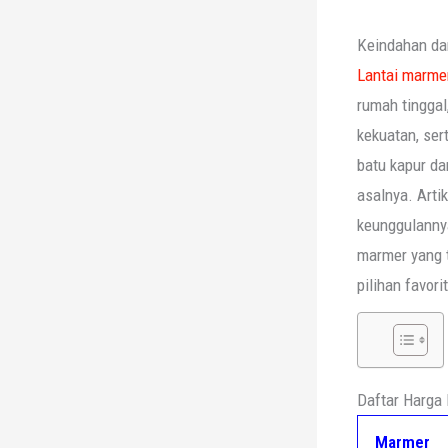
Keindahan da
Lantai marme
rumah tinggal
kekuatan, ser
batu kapur da
asalnya. Arti
keunggulannya
marmer yang t
pilihan favori
Daftar Harga
Marmer