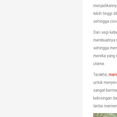
menjadikanny
lebih tinggi 
sehingga coco
Dari segi keb
membuatnya m
sehingga menj
mereka yang m
utama.
Terakhir,
mar
untuk menyer
sangat berman
kebisingan da
lantai marmer