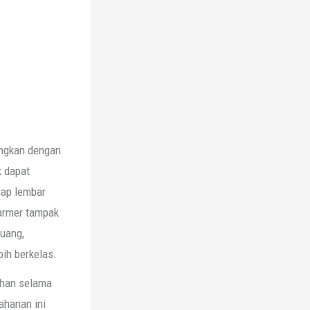
ingkan dengan
k dapat
iap lembar
marmer tampak
uang,
bih berkelas.
ahan selama
ahanan ini