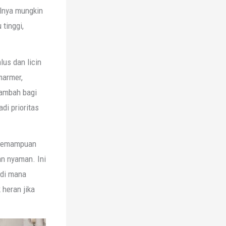
lnya mungkin
tinggi,
lus dan licin
marmer,
tambah bagi
di prioritas
i kemampuan
n nyaman. Ini
 di mana
 heran jika