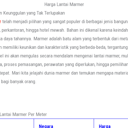
Harga Lantai Marmer
n Keunggulan yang Tak Terlupakan
r
telah menjadi pilihan yang sangat populer di berbagai jenis bangun
, perkantoran, hingga hotel mewah. Bahan ini dikenal karena keindah
ta daya tahannya. Marmer adalah batu alam yang terbentuk dari me
n memiliki keunikan dan karakteristik yang berbeda-beda, tergantun
kel ini akan mengulas secara mendalam mengenai lantai marmer, mul
, proses pemasangan, perawatan yang diperlukan, hingga pemilihan
epat. Mari kita jelajahi dunia marmer dan temukan mengapa materia
t bagi banyak orang.
 Lantai Marmer Per Meter
Negara
Harga