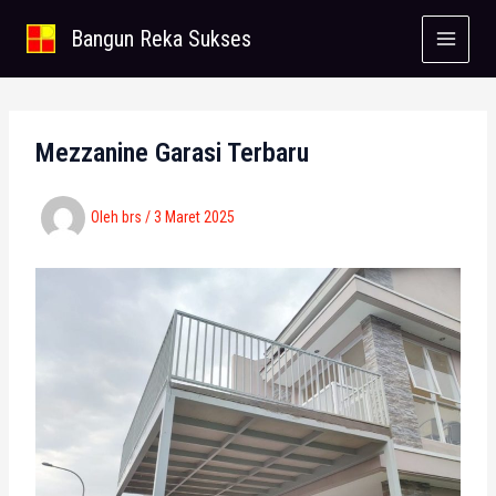
Lewati
Bangun Reka Sukses
ke
konten
Mezzanine Garasi Terbaru
Oleh
brs
/
3 Maret 2025