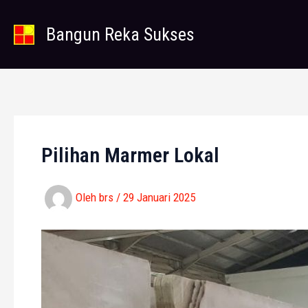
Lewati
ke
Bangun Reka Sukses
konten
Pilihan Marmer Lokal
Oleh
brs
/
29 Januari 2025