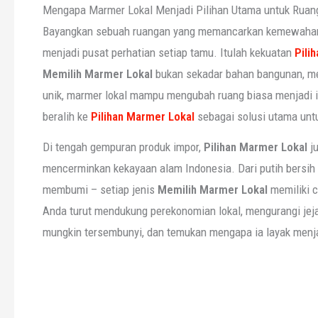
Mengapa Marmer Lokal Menjadi Pilihan Utama untuk Ruan
Bayangkan sebuah ruangan yang memancarkan kemewahan al
menjadi pusat perhatian setiap tamu. Itulah kekuatan
Pili
Memilih
Marmer Lokal
bukan sekadar bahan bangunan, mel
unik, marmer lokal mampu mengubah ruang biasa menjadi ist
beralih ke
Pilihan Marmer Lokal
sebagai solusi utama unt
Di tengah gempuran produk impor,
Pilihan Marmer Lokal
ju
mencerminkan kekayaan alam Indonesia. Dari putih bersih
membumi – setiap jenis
Memilih
Marmer Lokal
memiliki c
Anda turut mendukung perekonomian lokal, mengurangi jej
mungkin tersembunyi, dan temukan mengapa ia layak menja