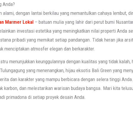
g Anda?
ami, dengan lantai berkilau yang memantulkan cahaya lembut, dind
han Marmer Lokal
– batuan mulia yang lahir dari perut bumi Nusant
ainkan investasi estetika yang meningkatkan nilai properti Anda s
ana pribadi yang memikat setiap pandangan. Tidak heran jika arsitek
uk menciptakan atmosfer elegan dan berkarakter.
stru menunjukkan keunggulannya dengan kualitas yang tidak kalah, h
 Tulungagung yang menenangkan, hijau eksotis Bali Green yang men
erita dan karakter yang mampu berbicara dengan selera tinggi Anda. 
ak karbon, dan melestarikan warisan budaya bangsa. Mari kita telu
di primadona di setiap proyek desain Anda.