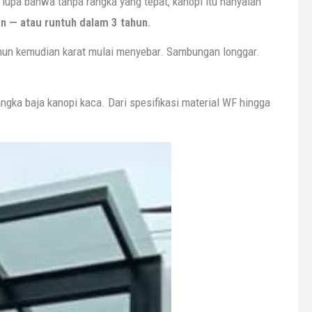
lupa bahwa tanpa rangka yang tepat, kanopi itu hanyalah
n — atau runtuh dalam 3 tahun.
ahun kemudian karat mulai menyebar. Sambungan longgar.
angka baja kanopi kaca. Dari spesifikasi material WF hingga