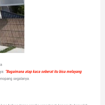
da
nya:
“Bagaimana atap kaca seberat itu bisa melayang
menopang segalanya.