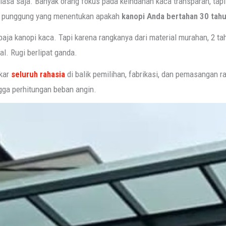
asa saja. Banyak orang fokus pada keindahan kaca transparan, tapi 
g punggung yang menentukan apakah
kanopi Anda bertahan 30 tahu
aja kanopi kaca. Tapi karena rangkanya dari material murahan, 2 t
l. Rugi berlipat ganda.
kar
seluruh rahasia
di balik pemilihan, fabrikasi, dan pemasangan r
ngga perhitungan beban angin.