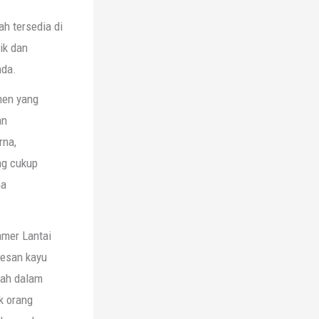
h tersedia di
tik dan
nda.
men yang
an
rna,
ng cukup
na
amer Lantai
kesan kayu
dah dalam
k orang