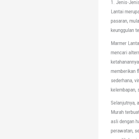
1. Jenis-Jeni
Lantai merupa
pasaran, mulai
keunggulan te
Marmer Lantai
mencari alter
ketahanannya 
memberikan fl
sederhana, vi
kelembapan, s
Selanjutnya, 
Murah terbuat
asli dengan h
perawatan, s