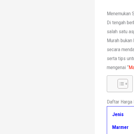
Menemukan So
Di tengah ber
salah satu a
Murah bukan b
secara mendal
serta tips un
mengenai “
Ma
Daftar Harga
Jenis
Marmer