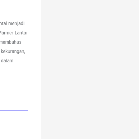
antai menjadi
Marmer Lantai
an membahas
 kekurangan,
h dalam