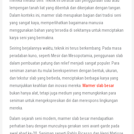
mereka melalui seni. Teknik ini berasal dari penggunaan slab atau
lempengan tanah liat yang dibentuk dan dikerjakan dengan tangan.
Dalam konteks ini, marmer slab merupakan bagian dari tradisi seni
yang sangat kaya, memperlihatkan bagaimana manusia
menggunakan bahan yang tersedia di sekitarnya untuk menciptakan
karya seni yang bermakna.
Seiring berjalannya waktu, teknik ini terus berkembang. Pada masa
peradaban kuno, seperti Mesir dan Mesopotamia, penggunaan slab
dalam pembuatan patung dan relief menjadi sangat populer. Para
seniman zaman itu mulai bereksperimen dengan bentuk, ukuran,
dan tekstur slab yang berbeda, menciptakan berbagai karya yang
menunjukkan keahlian dan inovasi mereka.
Marmer slab besar
bukan hanya alat, tetapi juga medium yang memungkinkan para
seniman untuk mengekspresikan diri dan merespons lingkungan
mereka.
Dalam sejarah seni modern, marmer slab besar mendapatkan
perhatian baru dengan munculnya gerakan seni avant-garde pada
awal abad ke-20. Seniman seperti Pablo Picasso dan Henri Matisse