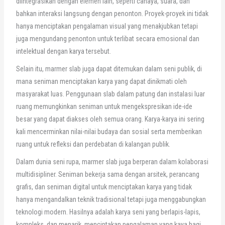
diintegrasikan dengan elemen lain, seperti cahaya, suara, dan
bahkan interaksi langsung dengan penonton. Proyek-proyek ini tidak
hanya menciptakan pengalaman visual yang menakjubkan tetapi
juga mengundang penonton untuk terlibat secara emosional dan
intelektual dengan karya tersebut.
Selain itu, marmer slab juga dapat ditemukan dalam seni publik, di
mana seniman menciptakan karya yang dapat dinikmati oleh
masyarakat luas. Penggunaan slab dalam patung dan instalasi luar
ruang memungkinkan seniman untuk mengekspresikan ide-ide
besar yang dapat diakses oleh semua orang. Karya-karya ini sering
kali mencerminkan nilai-nilai budaya dan sosial serta memberikan
ruang untuk refleksi dan perdebatan di kalangan publik.
Dalam dunia seni rupa, marmer slab juga berperan dalam kolaborasi
multidisipliner. Seniman bekerja sama dengan arsitek, perancang
grafis, dan seniman digital untuk menciptakan karya yang tidak
hanya mengandalkan teknik tradisional tetapi juga menggabungkan
teknologi modern. Hasilnya adalah karya seni yang berlapis-lapis,
kompleks, dan menarik, menciptakan pengalaman yang kaya bagi