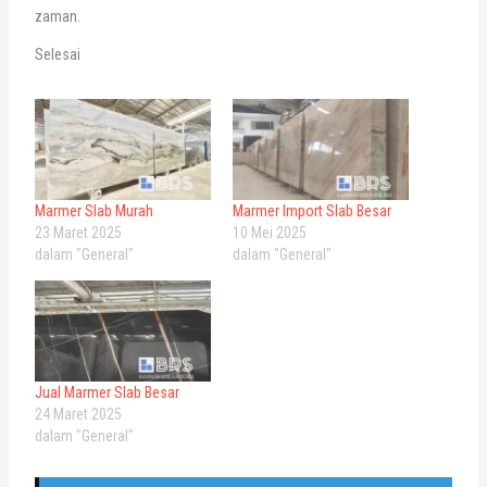
zaman.
Selesai
Marmer Slab Murah
Marmer Import Slab Besar
23 Maret 2025
10 Mei 2025
dalam "General"
dalam "General"
Jual Marmer Slab Besar
24 Maret 2025
dalam "General"