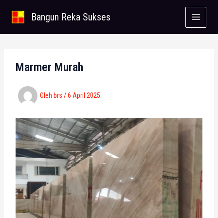
Lewati
Bangun Reka Sukses
ke
konten
Marmer Murah
Oleh
brs
/
6 April 2025