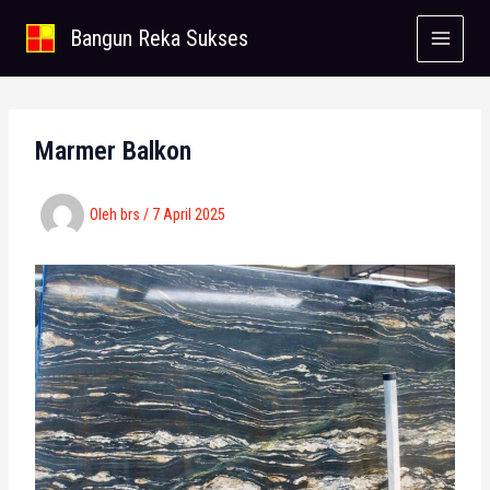
Lewati
Bangun Reka Sukses
ke
konten
Marmer Balkon
Oleh
brs
/
7 April 2025